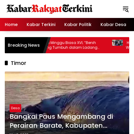
Langsung
ke
konten
Home
Kabar Terkini
Kabar Politik
Kabar Desa
Homili Hati Minggu Biasa XVI; “Benih
Hadiri O
Breaking News
Mana yang Tumbuh dalam Ladang
Wakapold
Hati?”
Timor
Desa
Bangkai Paus Mengambang di
Perairan Barate, Kabupaten