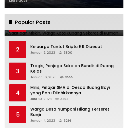
Kupang
Mei 5, 2025
Sakit dan Miskin, Warga Kota Kupang
Popular Posts
1
Sekarat di Rumah
Januari 7, 2023
4222
Keluarga Tuntut Briptu E R Dipecat
2
Januari 9, 2023
3800
Tragis, Penjaga Sekolah Bundir di Ruang
3
Kelas
Januari 16, 2023
3555
Miris, Pelajar SMA di Oesao Buang Bayi
4
yang Baru Dilahirkannya
Juni 30, 2023
3494
Warga Desa Numponi Hilang Terseret
5
Banjir
Januari 4, 2023
3214