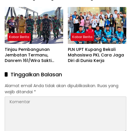
dan Manggarai Barat
Kabar Berita
Kabar Berita
Tinjau Pembangunan
PLN UPT Kupang Bekali
Jembatan Termanu,
Mahasiswa PKL Cara Jaga
Danrem 161/Wira Sakti
Diri di Dunia Kerja
Percepat Akses dan
Perekonomian Masyarakat
Tinggalkan Balasan
Alamat email Anda tidak akan dipublikasikan.
Ruas yang
wajib ditandai
*