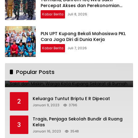
Percepat Akses dan Perekonomian
Masyarakat
Kabar Berita
Juli 8, 2026
PLN UPT Kupang Bekali Mahasiswa PKL
Cara Jaga Diri di Dunia Kerja
Kabar Berita
Juli 7, 2026
Sakit dan Miskin, Warga Kota Kupang
Popular Posts
1
Sekarat di Rumah
Januari 7, 2023
4216
Keluarga Tuntut Briptu E R Dipecat
2
Januari 9, 2023
3796
Tragis, Penjaga Sekolah Bundir di Ruang
3
Kelas
Januari 16, 2023
3548