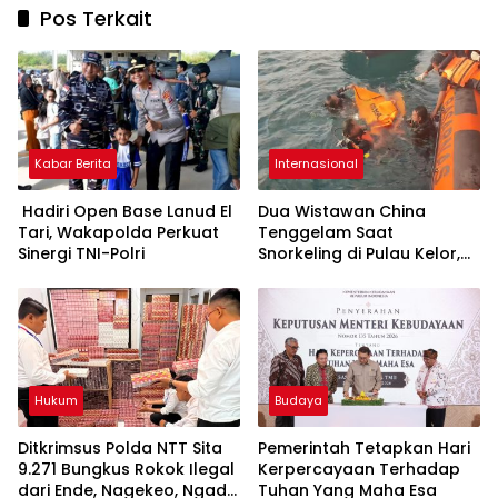
Pos Terkait
Kabar Berita
Internasional
Hadiri Open Base Lanud El
Dua Wistawan China
Tari, Wakapolda Perkuat
Tenggelam Saat
Sinergi TNI-Polri
Snorkeling di Pulau Kelor,
Taman Nasional Komodo
Hukum
Budaya
Ditkrimsus Polda NTT Sita
Pemerintah Tetapkan Hari
9.271 Bungkus Rokok Ilegal
Kerpercayaan Terhadap
dari Ende, Nagekeo, Ngada
Tuhan Yang Maha Esa