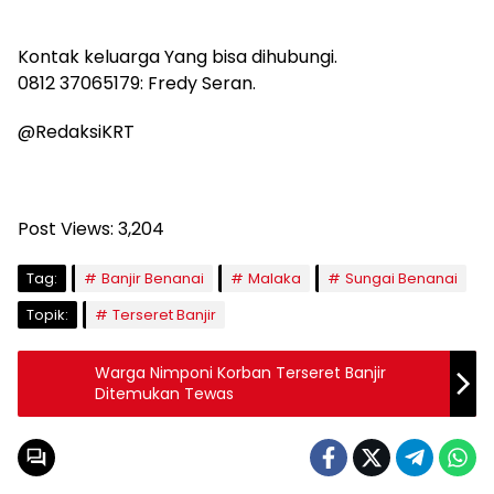
Kontak keluarga Yang bisa dihubungi.
0812 37065179: Fredy Seran.
@RedaksiKRT
Post Views:
3,204
Tag:
Banjir Benanai
Malaka
Sungai Benanai
Topik:
Terseret Banjir
Warga Nimponi Korban Terseret Banjir
Ditemukan Tewas