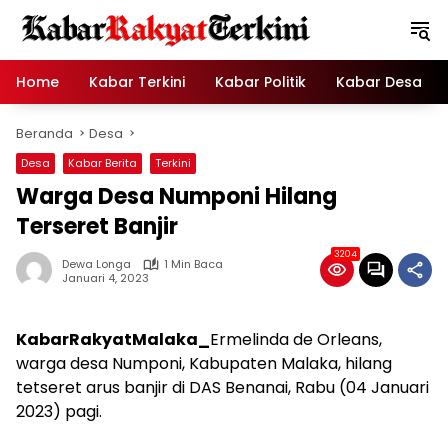
Langsung
ke
konten
Home
Kabar Terkini
Kabar Politik
Kabar Desa
Beranda
Desa
Desa
Kabar Berita
Terkini
Warga Desa Numponi Hilang
Terseret Banjir
3204
Dewa Longa
1 Min Baca
Januari 4, 2023
KabarRakyatMalaka_
Ermelinda de Orleans,
warga desa Numponi, Kabupaten Malaka, hilang
tetseret arus banjir di DAS Benanai, Rabu (04 Januari
2023) pagi.