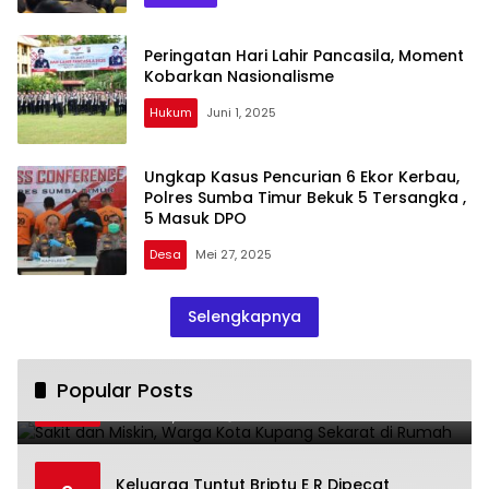
Peringatan Hari Lahir Pancasila, Moment
Kobarkan Nasionalisme
Hukum
Juni 1, 2025
Ungkap Kasus Pencurian 6 Ekor Kerbau,
Polres Sumba Timur Bekuk 5 Tersangka ,
5 Masuk DPO
Desa
Mei 27, 2025
Selengkapnya
Sakit dan Miskin, Warga Kota Kupang
Popular Posts
1
Sekarat di Rumah
Januari 7, 2023
4227
Keluarga Tuntut Briptu E R Dipecat