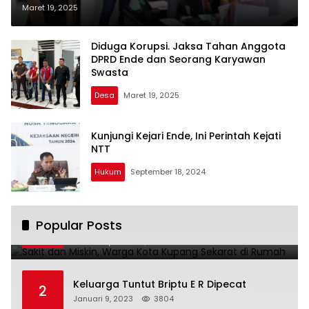
Jaksa Kejari Ende
Maret 19, 2025
Diduga Korupsi. Jaksa Tahan Anggota
DPRD Ende dan Seorang Karyawan
Swasta
Desa
Maret 19, 2025
Kunjungi Kejari Ende, Ini Perintah Kejati
NTT
Hukum
September 18, 2024
Sakit dan Miskin, Warga Kota Kupang
Popular Posts
1
Sekarat di Rumah
Januari 7, 2023
4223
Keluarga Tuntut Briptu E R Dipecat
2
Januari 9, 2023
3804