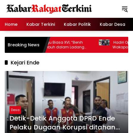
Langsung
ke
konten
Home
Kabar Terkini
Kabar Politik
Kabar Desa
Homili Hati Minggu Biasa XVI; “Benih
Hadiri Open Bas
Breaking News
Mana yang Tumbuh dalam Ladang
Wakapolda Perku
Hati?”
Kejari Ende
Desa
Detik-Detik Anggota DPRD Ende
Pelaku Dugaan Korupsi ditahan