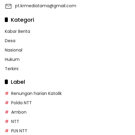
pt.krmediatama@gmail.com
Kategori
Kabar Berita
Desa
Nasional
Hukum
Terkini
Label
Renungan harian Katolik
Polda NTT
Ambon
NTT
PLN NTT