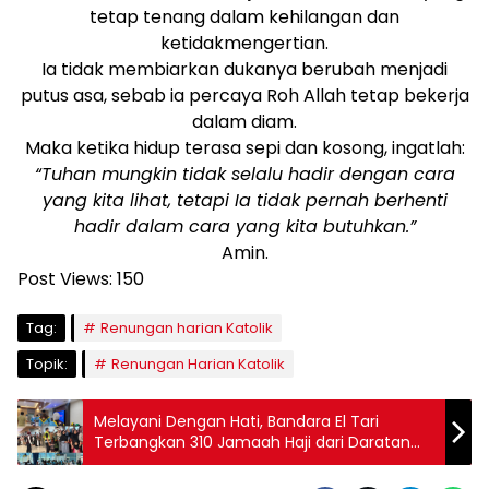
tetap tenang dalam kehilangan dan
ketidakmengertian.
Ia tidak membiarkan dukanya berubah menjadi
putus asa, sebab ia percaya Roh Allah tetap bekerja
dalam diam.
Maka ketika hidup terasa sepi dan kosong, ingatlah:
“Tuhan mungkin tidak selalu hadir dengan cara
yang kita lihat, tetapi Ia tidak pernah berhenti
hadir dalam cara yang kita butuhkan.”
Amin.
Post Views:
150
Tag:
Renungan harian Katolik
Topik:
Renungan Harian Katolik
Melayani Dengan Hati, Bandara El Tari
Terbangkan 310 Jamaah Haji dari Daratan
Timor