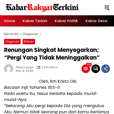
Langsung
ke
konten
Home
Kabar Terkini
Kabar Politik
Kabar Desa
Beranda
Gagasan
Gagasan
Rohani
Renungan Singkat Menyegarkan;
“Pergi Yang Tidak Meninggalkan”
150
Dewa Longa
2 Min Baca
Mei 12, 2026
Oleh, Rm Kristo Oki
Bacaan Injil Yohanes 16:5-11
Pada waktu itu, Yesus berkata kepada murid-
murid-Nya:
“Sekarang Aku pergi kepada Dia yang mengutus
Aku. Namun tidak seorang pun dari kamu bertanya