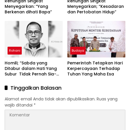
Renungan Singkat
Renungan Singkat
Menyegarkan: “Yang
Menyegarkan; “Kesadaran
Berkenan dihati Bapa”
dan Pertobatan Hidup”
Rohani
Budaya
Homili; “Sabda yang
Pemerintah Tetapkan Hari
Ditabur dalam Hati Yang
Kerpercayaan Terhadap
Subur Tidak Pernah Sia-
Tuhan Yang Maha Esa
Sia”
Tinggalkan Balasan
Alamat email Anda tidak akan dipublikasikan.
Ruas yang
wajib ditandai
*