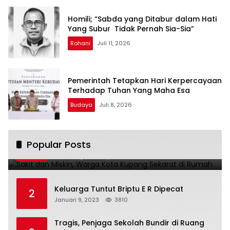
Homili; “Sabda yang Ditabur dalam Hati
Yang Subur Tidak Pernah Sia-Sia”
Rohani
Juli 11, 2026
Pemerintah Tetapkan Hari Kerpercayaan
Terhadap Tuhan Yang Maha Esa
Budaya
Juli 8, 2026
Sakit dan Miskin, Warga Kota Kupang
Popular Posts
1
Sekarat di Rumah
Januari 7, 2023
4228
Keluarga Tuntut Briptu E R Dipecat
2
Januari 9, 2023
3810
Tragis, Penjaga Sekolah Bundir di Ruang