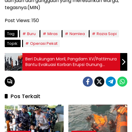
dan jauh dari gangguan yang meresahkan warga,”
tegasnya.(MIN)
Post Views:
150
Tag:
Buru
Miras
Namlea
Razia Sopi
Topik:
Operasi Pekat
Beri Dukungan Moril, Pangdam XV/Pattimura
Bantu Evakuasi Korban Erupsi Gunung
Dukono
Pos Terkait