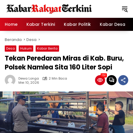
Langsung
ke
konten
Home
Kabar Terkini
Kabar Politik
Kabar Desa
Beranda
Desa
Desa
Hukum
Kabar Berita
Tekan Peredaran Miras di Kab. Buru,
Polsek Namlea Sita 160 Liter Sopi
150
Dewa Longa
2 Min Baca
Mei 10, 2026