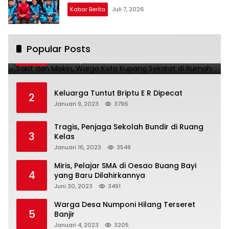
Kabar Berita
Juli 7, 2026
Sakit dan Miskin, Warga Kota Kupang
Popular Posts
1
Sekarat di Rumah
Januari 7, 2023
4216
Keluarga Tuntut Briptu E R Dipecat
2
Januari 9, 2023
3796
Tragis, Penjaga Sekolah Bundir di Ruang
3
Kelas
Januari 16, 2023
3549
Miris, Pelajar SMA di Oesao Buang Bayi
4
yang Baru Dilahirkannya
Juni 30, 2023
3491
Warga Desa Numponi Hilang Terseret
5
Banjir
Januari 4, 2023
3205