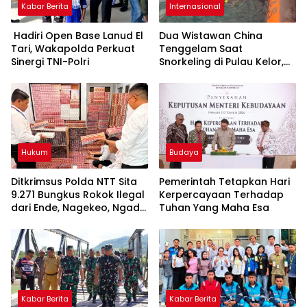
Kabar Berita
Internasional
Hadiri Open Base Lanud El
Dua Wistawan China
Tari, Wakapolda Perkuat
Tenggelam Saat
Sinergi TNI-Polri
Snorkeling di Pulau Kelor,
Taman Nasional Komodo
Hukum
Budaya
Ditkrimsus Polda NTT Sita
Pemerintah Tetapkan Hari
9.271 Bungkus Rokok Ilegal
Kerpercayaan Terhadap
dari Ende, Nagekeo, Ngada
Tuhan Yang Maha Esa
dan Manggarai Barat
Kabar Berita
Kabar Berita